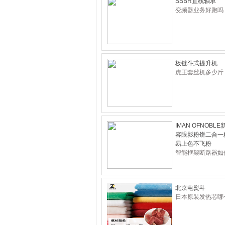
SSBR直线轴承
变频器业务好跑吗
板链斗式提升机
虎王套丝机多少斤
IMAN OFNOBL
容眼影粉饼二合一
易上色不飞粉
智能框架断路器如
北京电熨斗
日本原装发热芯哪