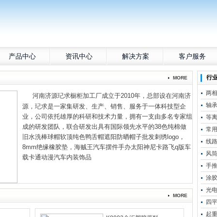
产品中心
资讯中心
解决方案
客户服务
行
MORE
两
河南济源玘求橱柜加工厂成立于2010年，总部设在河南济
轴
源，玘求是一家集研发、生产、销售、服务于一体科技型企
业，公司依托雄厚的科研和技术力量，拥有一支由多名专家组
等
成的研发团队，联合研发出具有国际领先水平的38色纯棉做
常
旧水洗棒球帽软顶纯色鸭舌帽遮阳防晒帽子批发刺绣logo，
线
8mm绝缘橡胶垫，海贼王汽车摆件手办太阳神尼卡路飞q版车
风
载卡通动漫汽车内装饰品
手
涂
光
MORE
四
起