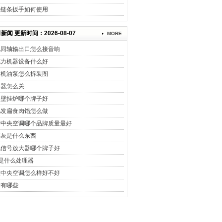
线链条扳手如何使用
新闻 更新时间：2026-08-07
MORE
视同轴输出口怎么接音响
克力机器设备什么好
油机油泵怎么拆装图
时器怎么关
国壁挂炉哪个牌子好
肥发扁食肉馅怎么做
产中央空调哪个品牌质量最好
煤灰是什么东西
机信号放大器哪个牌子好
k是什么处理器
立中央空调怎么样好不好
食有哪些