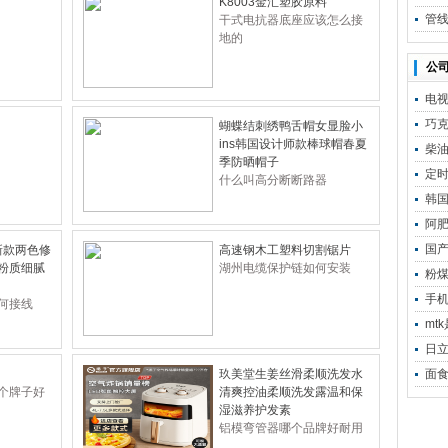
K8003金汇塑胶原料
管
干式电抗器底座应该怎么接
地的
公司
电
巧
蝴蝶结刺绣鸭舌帽女显脸小
ins韩国设计师款棒球帽春夏
柴
季防晒帽子
定
什么叫高分断断路器
韩
阿
国
E新款两色修
高速钢木工塑料切割锯片
粉质细腻
湖州电缆保护链如何安装
粉
手
何接线
mt
日
玖美堂生姜丝滑柔顺洗发水
面
个牌子好
清爽控油柔顺洗发露温和保
湿滋养护发素
铝模弯管器哪个品牌好耐用