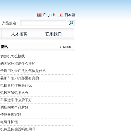
English
日本語
产品搜索：
人才招聘
联系我们
业资讯
MORE
相切割机怎么接线
承的国家标准是什么样的
离子焊用的最广泛的气体是什么
用菱形车削刀片那里有卖的
路电抗器的作用是什么
筒热风不够热怎么办
推车搬运车什么牌子好
胶调压阀哪个品牌好
电传感器哪家好
平电缆保护链
重机称重传感器吗能用吗